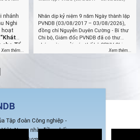
i nhánh
Nhân dịp kỷ niệm 9 năm Ngày thành lập
ầu Nghi
PVNDB (03/08/2017 – 03/08/2026),
 hoạt
đồng chí Nguyễn Duyên Cường - Bí thư
ề
“Khát
Chi bộ, Giám đốc PVNDB đã có thư
u cho Tổ
chúc mừng gửi các thế hệ CBNV Chi
Xem thêm...
Xem thêm...
trung
nhánh. Sau đây là toàn văn thư chúc
 nghị
mừng:
Đảng ủy
H
ánh giá
ụ tháng 7
 trọng
NDB
ủa Tập đoàn Công nghiệp -
 Việt Nam, nhà điều phối
y có chất lượng số 1 Việt