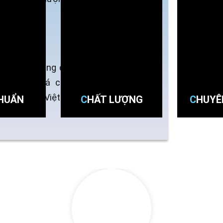
 khu vực.
NDB
ối nguồn xăng dầu chuyên
huẩn với giá cả tốt nhất,
vững vì một Việt Nam thịnh
CHUẨN
CHẤT LƯỢNG
CHUY