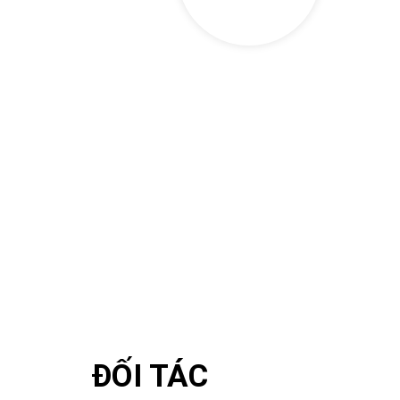
Xăng A92
Xăng 92 (hay còn gọi xăng A92 hoặc RON 92) có chỉ số
octan là 92. Về đặc điểm vật lý, xăng 92 có màu xanh lá
mùi đặc trưng và có tỷ số nén dưới 9,5:1.
ĐỐI TÁC