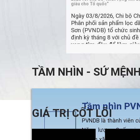
giàu cho Tổ quốc”
Ngày 03/8/2026, Chi bộ Ch
Phân phối sản phẩm lọc d
Sơn (PVNDB) tổ chức sinh
định kỳ tháng 8 với chủ đ
vọng tìm dầu để làm già
quốc”
. Buổi sinh hoạt tập 
quán triệt các chủ trương,
quyết của Trung ương và 
TẦM NHÌN - SỨ MỆN
Petrovietnam; đồng thời đ
kết quả thực hiện nhiệm v
và triển khai các nhiệm vụ
tâm trong thời gian tới.
Tầm nhìn PV
GIÁ TRỊ CỐT LÕI
PVNDB là thành viên c
Năng lượng Quốc gia
nguồn xăng dầu nhà má