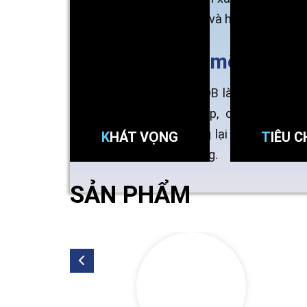
Nam và hàng đầu trong
Sứ mệnh PV
PVNDB là Nhà điều ph
nghiệp, chất lượng c
mang lại lợi ích bền 
KHÁT VỌNG
TIÊU 
vượng.
SẢN PHẨM