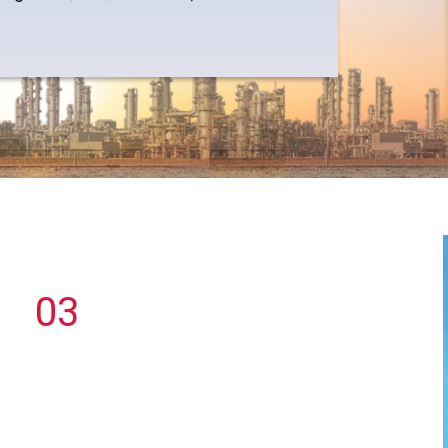
03
CHẤT LƯỢNG
ập
PVNDB cung cấp nguồn xăng dầu đảm bảo
át
chất lượng được chiết lọc từ nhà máy lọc hóa
a
dầu lớn nhất Việt Nam với giá cả tốt nhất tại
n
nguồn cho các đầu mối
à