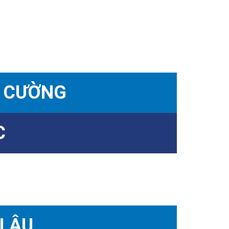
 CƯỜNG
C
I ÂU