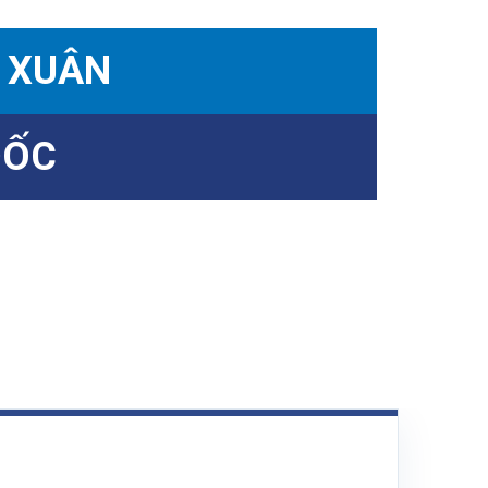
 XUÂN
ĐỐC