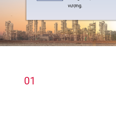
vượng.
GIÁ TRỊ CỐT LÕI
01
KHÁT VỌNG
Trên nền tảng kế thừa giá trị văn hóa của t
đoàn Dầu khí Quốc gia Việt Nam, PVNDB kh
vọng xây dựng và kiến tạo nên nét văn hó
riêng mang tên "Chuẩn PVNDB". "Chuẩ
PVNDB" không chỉ hướng đến tiêu chuẩn m