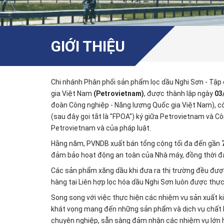
GIỚI THIỆU
Chi nhánh Phân phối sản phẩm lọc dầu Nghi Sơn - Tập
gia Việt Nam
(Petrovietnam)
, được thành lập ngày
03
đoàn Công nghiệp - Năng lượng Quốc gia Việt Nam), có
(sau đây gọi tắt là "FPOA") ký giữa Petrovietnam và 
Petrovietnam và của pháp luật.
Hằng năm, PVNDB xuất bán tổng cộng tối đa đến gần
đảm bảo hoạt động an toàn của Nhà máy, đồng thời đả
Các sản phẩm xăng dầu khi đưa ra thị trường đều đượ
hàng tại Liên hợp lọc hóa dầu Nghi Sơn luôn được thực
Song song với việc thực hiện các nhiệm vụ sản xuất k
khát vọng mang đến những sản phẩm và dịch vụ chất l
chuyên nghiệp, sẵn sàng đảm nhận các nhiệm vụ lớn h