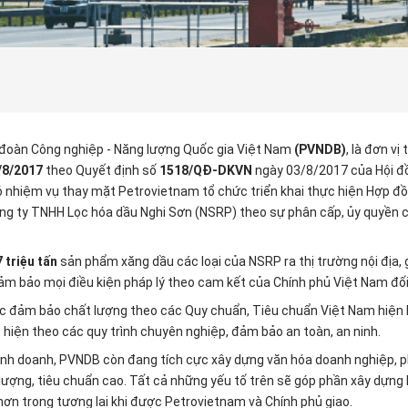
 đoàn Công nghiệp - Năng lượng Quốc gia Việt Nam
(PVNDB)
, là đơn v
/8/2017
theo Quyết định số
1518/QĐ-DKVN
ngày 03/8/2017 của Hội đồ
 nhiệm vụ thay mặt Petrovietnam tổ chức triển khai thực hiện Hợp đồ
Công ty TNHH Lọc hóa dầu Nghi Sơn (NSRP) theo sự phân cấp, ủy quyền 
7 triệu tấn
sản phẩm xăng dầu các loại của NSRP ra thị trường nội địa, g
m bảo mọi điều kiện pháp lý theo cam kết của Chính phủ Việt Nam đối 
c đảm bảo chất lượng theo các Quy chuẩn, Tiêu chuẩn Việt Nam hiện hà
 hiện theo các quy trình chuyên nghiệp, đảm bảo an toàn, an ninh.
inh doanh, PVNDB còn đang tích cực xây dựng văn hóa doanh nghiệp, p
ượng, tiêu chuẩn cao. Tất cả những yếu tố trên sẽ góp phần xây dựng
ơn trong tương lai khi được Petrovietnam và Chính phủ giao.