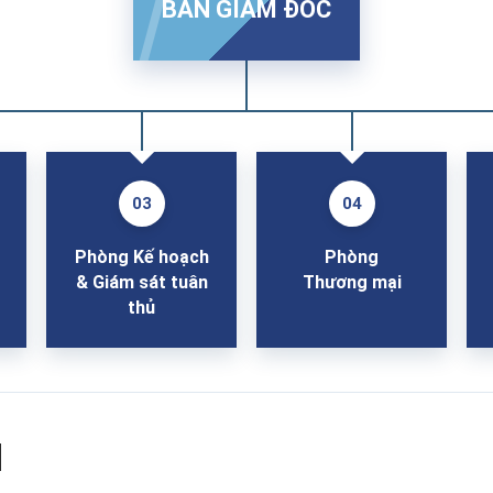
BAN GIÁM ĐỐC
03
04
Phòng Kế hoạch
Phòng
& Giám sát tuân
Thương mại
thủ
H