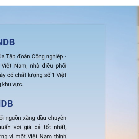
NDB
ủa Tập đoàn Công nghiệp -
 Việt Nam, nhà điều phối
y có chất lượng số 1 Việt
 khu vực.
NDB
ối nguồn xăng dầu chuyên
huẩn với giá cả tốt nhất,
vững vì một Việt Nam thịnh