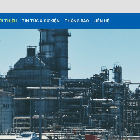
ỚI THIỆU
TIN TỨC & SỰ KIỆN
THÔNG BÁO
LIÊN HỆ