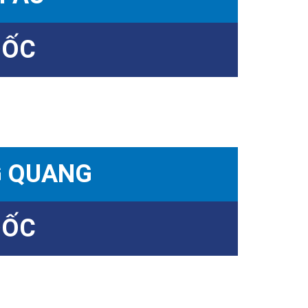
ĐỐC
G QUANG
ĐỐC