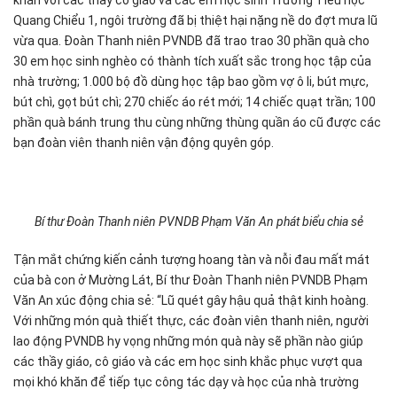
khăn với các thầy cô giáo và các em học sinh Trường Tiểu học
Quang Chiểu 1, ngôi trường đã bị thiệt hại nặng nề do đợt mưa lũ
vừa qua. Đoàn Thanh niên PVNDB đã trao trao 30 phần quà cho
30 em học sinh nghèo có thành tích xuất sắc trong học tập của
nhà trường; 1.000 bộ đồ dùng học tập bao gồm vợ ô li, bút mực,
bút chì, gọt bút chì; 270 chiếc áo rét mới; 14 chiếc quạt trần; 100
phần quà bánh trung thu cùng những thùng quần áo cũ được các
bạn đoàn viên thanh niên vận động quyên góp.
Bí thư Đoàn Thanh niên PVNDB Phạm Văn An phát biểu chia sẻ
Tận mắt chứng kiến cảnh tượng hoang tàn và nỗi đau mất mát
của bà con ở Mường Lát, Bí thư Đoàn Thanh niên PVNDB Phạm
Văn An xúc động chia sẻ: “Lũ quét gây hậu quả thật kinh hoàng.
Với những món quà thiết thực, các đoàn viên thanh niên, người
lao động PVNDB hy vọng những món quà này sẽ phần nào giúp
các thầy giáo, cô giáo và các em học sinh khắc phục vượt qua
mọi khó khăn để tiếp tục công tác dạy và học của nhà trường