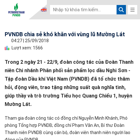
PVNDB chia sẻ khó khăn với vùng lũ Mường Lát
04:27
|
25/09/2018
Lượt xem: 1566
Trong 2 ngày 21 - 22/9, đoàn công tác của Đoàn Thanh
niên Chi nhánh Phân phối sản phẩm lọc dầu Nghi Sơn -
Tập đoàn Dầu khí Việt Nam (PVNDB) đã tổ chức thăm
hỏi, động viên, trao tặng những suất quà nghĩa tình,
giúp thầy và trò trường Tiểu học Quang Chiểu 1, huyện
Mường Lát.
Tham gia đoàn công tác có đồng chí Nguyễn Minh Khánh, Phó
phòng Tổng hợp PVNDB; đồng chí Phạm Văn An, Bí thư Đoàn
Thanh niên PVNDB cùng cán bộ, đoàn viên thanh niên người lao
động của PVNDB.