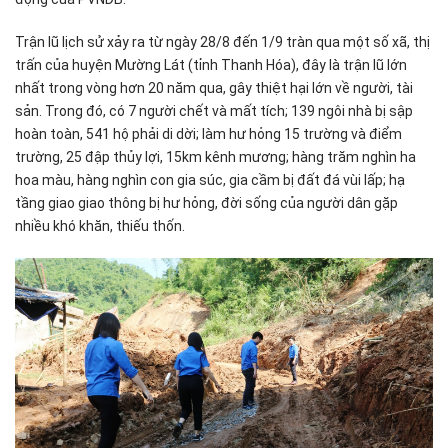
Trận lũ lịch sử xảy ra từ ngày 28/8 đến 1/9 tràn qua một số xã, thị
trấn của huyện Mường Lát (tỉnh Thanh Hóa), đây là trận lũ lớn
nhất trong vòng hơn 20 năm qua, gây thiệt hại lớn về người, tài
sản. Trong đó, có 7 người chết và mất tích; 139 ngôi nhà bị sập
hoàn toàn, 541 hộ phải di dời; làm hư hỏng 15 trường và điểm
trường, 25 đập thủy lợi, 15km kênh mương; hàng trăm nghìn ha
hoa màu, hàng nghìn con gia súc, gia cầm bị đất đá vùi lấp; hạ
tầng giao giao thông bị hư hỏng, đời sống của người dân gặp
nhiều khó khăn, thiếu thốn.