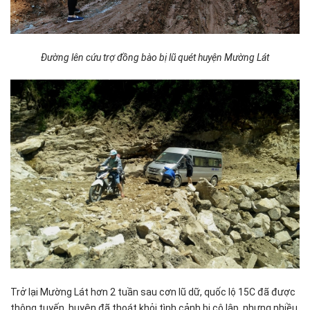
Đường lên cứu trợ đồng bào bị lũ quét huyện Mường Lát
Trở lại Mường Lát hơn 2 tuần sau cơn lũ dữ, quốc lộ 15C đã được
thông tuyến, huyện đã thoát khỏi tình cảnh bị cô lập, nhưng nhiều