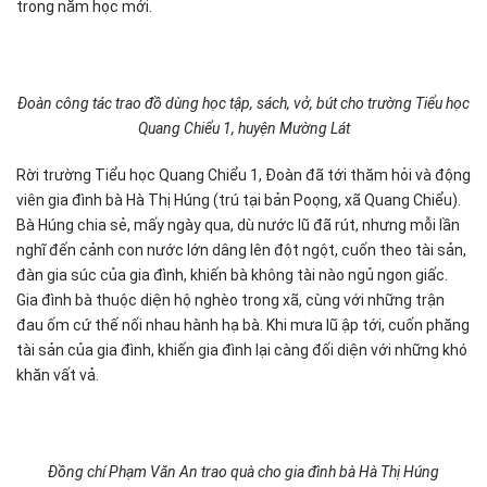
trong năm học mới.
Đoàn công tác trao đồ dùng học tập, sách, vở, bút cho trường Tiểu học
Quang Chiểu 1, huyện Mường Lát
Rời trường Tiểu học Quang Chiểu 1, Đoàn đã tới thăm hỏi và động
viên gia đình bà Hà Thị Húng (trú tại bản Poọng, xã Quang Chiểu).
Bà Húng chia sẻ, mấy ngày qua, dù nước lũ đã rút, nhưng mỗi lần
nghĩ đến cảnh con nước lớn dâng lên đột ngột, cuốn theo tài sản,
đàn gia súc của gia đình, khiến bà không tài nào ngủ ngon giấc.
Gia đình bà thuộc diện hộ nghèo trong xã, cùng với những trận
đau ốm cứ thế nối nhau hành hạ bà. Khi mưa lũ ập tới, cuốn phăng
tài sản của gia đình, khiến gia đình lại càng đối diện với những khó
khăn vất vả.
Đồng chí Phạm Văn An trao quà cho gia đình bà Hà Thị Húng