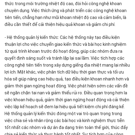
thức trong môi trường nhiệt độ cao, đòi hỏi công nghệ khoan
chuyên dụng. Việc thích ứng và phát triển các công nghệ khoan
tiên tiến, chẳng hạn như mũi khoan nhiệt độ cao và cảm biến, là
điều cần thiết để cải thiện hiệu quả khoan và giảm chi phí.
- Hệ thống quản lý kiến ​​thức: Các hệ thống này tạo điều kiện
thuận lợi cho việc chuyển giao kiến ​​thức và bài học kinh nghiệm
từ quá trình khoan trước đó hoạt động, giúp các nhóm đưa ra
quyết định sáng suốt và tránh lặp lại sai lầm. Việc tích hợp các
công nghệ tiên tiến trong xây dựng giếng địa nhiệt mang lại nhiều
lợi ích. Mặt khác, việc phân tích dữ liệu thời gian thực và tối ưu
hóa sẽ giúp nâng cao hiệu quả, tạo điều kiện khoan nhanh hơn và
giảm thời gian ngừng hoạt động. Việc phát hiện sớm các vấn đề
sẽ ngăn chặn tai nạn và giảm thiểu rủi ro. Điều quan trọng hơn la
việc khoan hiệu quả, giảm thời gian ngừng hoạt động và cải thiện
việc lập kế hoạch sẽ đem lại hiệu quả tiết kiệm chi phí đáng kể.
Hệ thống quản lý kiến ​​thức đóng một vai trò quan trọng trong
việc chia sẻ và nhân rộng các bài học và kinh nghiệm thực tiễn
tốt nhất các nhóm và dự án đa dạng trên toàn thế giới, thúc đẩy
chia sẻ kiến ​​thức và thực hành tốt nhất. Sự tích hợp của công