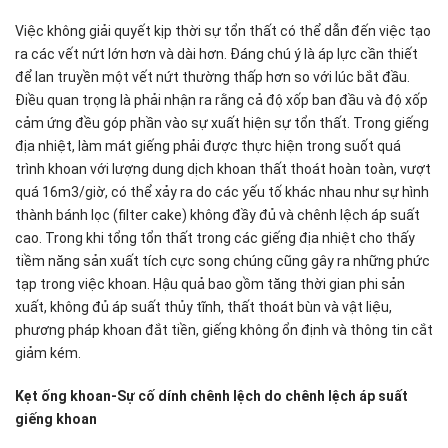
Việc không giải quyết kịp thời sự tổn thất có thể dẫn đến việc tạo
ra các vết nứt lớn hơn và dài hơn. Đáng chú ý là áp lực cần thiết
để lan truyền một vết nứt thường thấp hơn so với lúc bắt đầu.
Điều quan trọng là phải nhận ra rằng cả độ xốp ban đầu và độ xốp
cảm ứng đều góp phần vào sự xuất hiện sự tổn thất. Trong giếng
địa nhiệt, làm mát giếng phải được thực hiện trong suốt quá
trình khoan với lượng dung dịch khoan thất thoát hoàn toàn, vượt
quá 16m3/giờ, có thể xảy ra do các yếu tố khác nhau như sự hình
thành bánh lọc (filter cake) không đầy đủ và chênh lệch áp suất
cao. Trong khi tổng tổn thất trong các giếng địa nhiệt cho thấy
tiềm năng sản xuất tích cực song chúng cũng gây ra những phức
tạp trong việc khoan. Hậu quả bao gồm tăng thời gian phi sản
xuất, không đủ áp suất thủy tĩnh, thất thoát bùn và vật liệu,
phương pháp khoan đắt tiền, giếng không ổn định và thông tin cắt
giảm kém.
Kẹt ống khoan-Sự cố dính chênh lệch do chênh lệch áp suất
giếng khoan