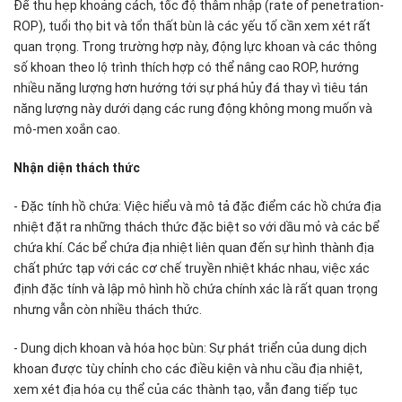
Để thu hẹp khoảng cách, tốc độ thâm nhập (rate of penetration-
ROP), tuổi thọ bit và tổn thất bùn là các yếu tố cần xem xét rất
quan trọng. Trong trường hợp này, động lực khoan và các thông
số khoan theo lộ trình thích hợp có thể nâng cao ROP, hướng
nhiều năng lượng hơn hướng tới sự phá hủy đá thay vì tiêu tán
năng lượng này dưới dạng các rung động không mong muốn và
mô-men xoắn cao.
Nhận diện thách thức
- Đặc tính hồ chứa: Việc hiểu và mô tả đặc điểm các hồ chứa địa
nhiệt đặt ra những thách thức đặc biệt so với dầu mỏ và các bể
chứa khí. Các bể chứa địa nhiệt liên quan đến sự hình thành địa
chất phức tạp với các cơ chế truyền nhiệt khác nhau, việc xác
định đặc tính và lập mô hình hồ chứa chính xác là rất quan trọng
nhưng vẫn còn nhiều thách thức.
- Dung dịch khoan và hóa học bùn: Sự phát triển của dung dịch
khoan được tùy chỉnh cho các điều kiện và nhu cầu địa nhiệt,
xem xét địa hóa cụ thể của các thành tạo, vẫn đang tiếp tục