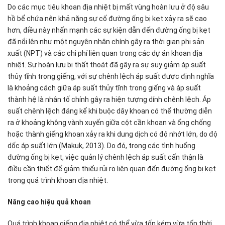
Do các mục tiêu khoan địa nhiệt bị mất vùng hoàn lưu ở độ sâu
hồ bể chứa nên khả năng sự cố đường ống bị kẹt xảy ra sẽ cao
hơn, điều này nhấn mạnh các sự kiện dẫn đến đường ống bị kẹt
đã nổi lên như một nguyên nhân chính gây ra thời gian phi sản
xuất (NPT) và các chi phí liên quan trong các dự án khoan địa
nhiệt. Sự hoàn lưu bị thất thoát đã gây ra sự suy giảm áp suất
thủy tĩnh trong giếng, với sự chênh lệch áp suất được định nghĩa
là khoảng cách giữa áp suất thủy tĩnh trong giếng và áp suất
thành hệ là nhân tố chính gây ra hiện tượng dính chênh lệch. Áp
suất chênh lệch đáng kể khi buộc dây khoan có thể thường diễn
ra ở khoảng không vành xuyến giữa cột cần khoan và ống chống
hoặc thành giếng khoan xảy ra khi dung dịch có độ nhớt lớn, do độ
dốc áp suất lớn (Makuk, 2013). Do đó, trong các tình huống
đường ống bị kẹt, việc quản lý chênh lệch áp suất cẩn thận là
điều cần thiết để giảm thiểu rủi ro liên quan đến đường ống bị kẹt
trong quá trình khoan địa nhiệt.
Nâng cao hiệu quả khoan
Quá trình khoan giếng địa nhiệt có thể vừa tốn kém vừa tốn thời