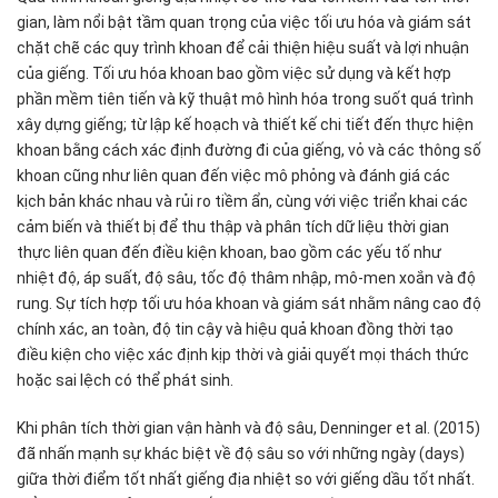
gian, làm nổi bật tầm quan trọng của việc tối ưu hóa và giám sát
chặt chẽ các quy trình khoan để cải thiện hiệu suất và lợi nhuận
của giếng. Tối ưu hóa khoan bao gồm việc sử dụng và kết hợp
phần mềm tiên tiến và kỹ thuật mô hình hóa trong suốt quá trình
xây dựng giếng; từ lập kế hoạch và thiết kế chi tiết đến thực hiện
khoan bằng cách xác định đường đi của giếng, vỏ và các thông số
khoan cũng như liên quan đến việc mô phỏng và đánh giá các
kịch bản khác nhau và rủi ro tiềm ẩn, cùng với việc triển khai các
cảm biến và thiết bị để thu thập và phân tích dữ liệu thời gian
thực liên quan đến điều kiện khoan, bao gồm các yếu tố như
nhiệt độ, áp suất, độ sâu, tốc độ thâm nhập, mô-men xoắn và độ
rung. Sự tích hợp tối ưu hóa khoan và giám sát nhằm nâng cao độ
chính xác, an toàn, độ tin cậy và hiệu quả khoan đồng thời tạo
điều kiện cho việc xác định kịp thời và giải quyết mọi thách thức
hoặc sai lệch có thể phát sinh.
Khi phân tích thời gian vận hành và độ sâu, Denninger et al. (2015)
đã nhấn mạnh sự khác biệt về độ sâu so với những ngày (days)
giữa thời điểm tốt nhất giếng địa nhiệt so với giếng dầu tốt nhất.