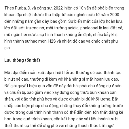
Theo Purba, D. và cộng sự, 2022, hiện có 10 vấn đề phổ biến trong
khoan địa nhiệt được thu thập từ các nghiên cứu từ năm 2000
đến những năm gần đây, bao gồm: Sự biến mất của lớp hoàn lưu,
lớp đất sét trương nở, môi trường acidic, phaleosol là loại đất cổ,
mũ ngăn hơi nước, sự hình thành không ổn định, nhiều bẫy khí,
hình thành sự hao mòn, H2S và nhiệt độ cao và chác chất phụ
gia.
Lưu thông tổn thất
Một địa điểm sản xuất địa nhiệt tối ưu thường có các thành tạo
bị nứt nẻ cao, thường đi kèm với khả năng bị mất hoàn lưu cao.
Để giải quyết hiệu quả vấn đề này đòi hỏi phải chủ động dự đoán
và chuẩn bị, bao gồm việc xây dựng công thức bùn khoan cẩn
thận, với đặc tính phù hợp và được chuẩn bị đủ khối lượng. Bất
chấp các biện pháp chủ động, những thay đổi không lường trước
được trong quá trình hình thành có thể dẫn đến tổn thất đáng kể
hơn trong quá trình khoan, cần kết hợp các vật liệu hoàn lưu bị
thất thoát cụ thể để ứng phó với những thách thức bất ngờ.