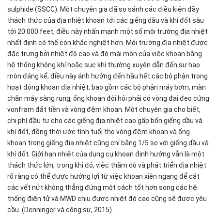
sulphide (SSCC). Một chuyên gia đã so sánh các điều kiện đầy
thách thức của địa nhiệt khoan tới các giếng dầu và khí đốt sâu
tới 20.000 feet, điều này nhấn mạnh một số môi trường địa nhiệt
nhất định có thể còn khắc nghiệt hơn. Môi trường địa nhiệt được
đặc trưng bởi nhiệt độ cao và độ mài mòn của việc khoan bằng
hệ thống không khí hoặc sục khí thường xuyên dẫn đến sự hao
mòn đáng kể, điều này ảnh hưởng đến hầu hết các bộ phận trong
hoạt động khoan địa nhiệt, bao gồm các bộ phận máy bơm, màn
chắn máy sàng rung, ống khoan đòi hỏi phải có vòng đai đeo cứng
vonfram đắt tiền và vòng đệm khoan. Một chuyên gia cho biết,
chi phí đầu tư cho các giếng địa nhiệt cao gấp bốn giếng dầu và
khí đốt, đồng thời ước tính tuổi thọ vòng đệm khoan và ống
khoan trong giếng địa nhiệt cũng chỉ bằng 1/5 so với giếng dầu và
khí đốt. Giới hạn nhiệt của dụng cụ khoan định hướng vẫn là một
thách thức lớn, trong khi đó, việc thăm dò và phát triển địa nhiệt
rõ ràng có thể được hưởng lợi từ việc khoan xiên ngang để cắt
các vết nứt không thẳng đứng một cách tốt hơn song các hệ
thống điện tử và MWD chịu được nhiệt độ cao cũng sẽ được yêu
cầu. (Denninger và cộng sự, 2015).