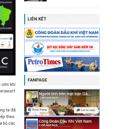
LIÊN KẾT
FANPAGE
 ước khí
 terawatt
úng ta đã
iếp theo.
óa bỏ các