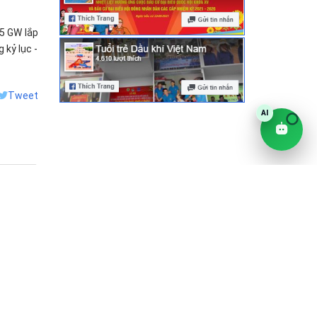
75 GW lắp
 kỷ lục -
Tweet
Gửi