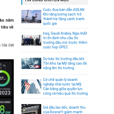
Cuộc đua bán dẫn ASEAN:
Khi năng lượng sạch trở
thành hạ tầng cạnh tranh
vào năm
quốc gia
tiêu về
Iraq, Saudi Arabia, Nga nhất
trí ổn định nhu cầu thị
trường dầu mỏ trước thềm
m 106 GW
cuộc họp OPEC
Dự báo thị trường dầu khí:
Tồn kho tại Mỹ tăng cao đè
nặng lên thị trường
Cơ chế quản lý doanh
nghiệp nhà nước tại Mỹ:
Cân bằng giữa quyền lực
công và hiệu quả thị trường
Giá dầu lao dốc, doanh thu
của Rosneft giảm mạnh