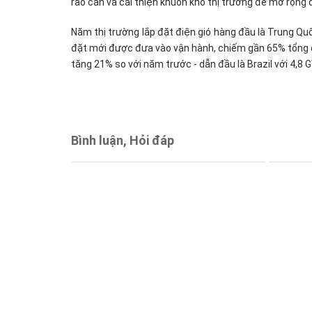
rào cản và cải thiện khuôn khổ thị trường để mở rộng q
Năm thị trường lắp đặt điện gió hàng đầu là Trung Quốc
đặt mới được đưa vào vận hành, chiếm gần 65% tổng c
tăng 21% so với năm trước - dẫn đầu là Brazil với 4,8 
Bình luận, Hỏi đáp