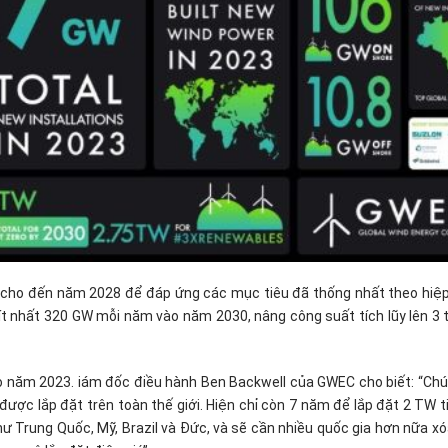
cho đến năm 2028 để đáp ứng các mục tiêu đã thống nhất theo hiệp
 ít nhất 320 GW mỗi năm vào năm 2030, nâng công suất tích lũy lên 3
vào năm 2023. iám đốc điều hành Ben Backwell của GWEC cho biết: “Ch
ợc lắp đặt trên toàn thế giới. Hiện chỉ còn 7 năm để lắp đặt 2 TW t
ư Trung Quốc, Mỹ, Brazil và Đức, và sẽ cần nhiều quốc gia hơn nữa x