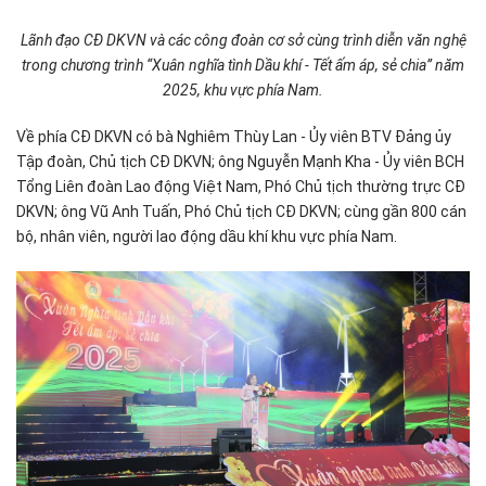
Lãnh đạo CĐ DKVN và các công đoàn cơ sở cùng trình diễn văn nghệ
trong chương trình “Xuân nghĩa tình Dầu khí - Tết ấm áp, sẻ chia” năm
2025, khu vực phía Nam.
Về phía CĐ DKVN có bà Nghiêm Thùy Lan - Ủy viên BTV Đảng ủy
Tập đoàn, Chủ tịch CĐ DKVN; ông Nguyễn Mạnh Kha - Ủy viên BCH
Tổng Liên đoàn Lao động Việt Nam, Phó Chủ tịch thường trực CĐ
DKVN; ông Vũ Anh Tuấn, Phó Chủ tịch CĐ DKVN; cùng gần 800 cán
bộ, nhân viên, người lao động dầu khí khu vực phía Nam.