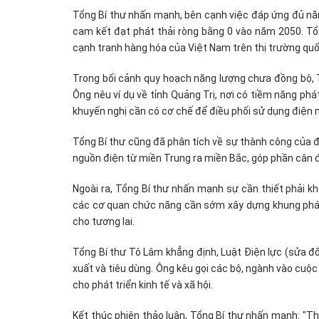
Tổng Bí thư nhấn mạnh, bên cạnh việc đáp ứng đủ năn
cam kết đạt phát thải ròng bằng 0 vào năm 2050. T
cạnh tranh hàng hóa của Việt Nam trên thị trường quố
Trong bối cảnh quy hoạch năng lượng chưa đồng bộ, Tổ
Ông nêu ví dụ về tỉnh Quảng Trị, nơi có tiềm năng phá
khuyến nghị cần có cơ chế để điều phối sử dụng điện m
Tổng Bí thư cũng đã phân tích về sự thành công của đ
nguồn điện từ miền Trung ra miền Bắc, góp phần cân đố
Ngoài ra, Tổng Bí thư nhấn mạnh sự cần thiết phải k
các cơ quan chức năng cần sớm xây dựng khung pháp 
cho tương lai.
Tổng Bí thư Tô Lâm khẳng định, Luật Điện lực (sửa đ
xuất và tiêu dùng. Ông kêu gọi các bộ, ngành vào cuộc
cho phát triển kinh tế và xã hội.
Kết thúc phiên thảo luận, Tổng Bí thư nhấn mạnh: "T