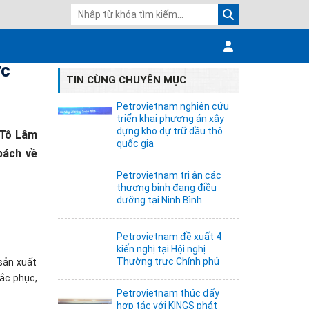
ực
TIN CÙNG CHUYÊN MỤC
Petrovietnam nghiên cứu
triển khai phương án xây
dựng kho dự trữ dầu thô
 Tô Lâm
quốc gia
bách về
Petrovietnam tri ân các
thương binh đang điều
dưỡng tại Ninh Bình
Petrovietnam đề xuất 4
kiến nghị tại Hội nghị
Thường trực Chính phủ
sản xuất
ắc phục,
Petrovietnam thúc đẩy
hợp tác với KINGS phát