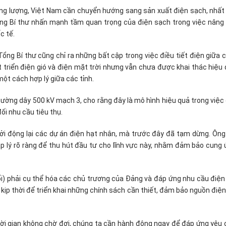
g lượng, Việt Nam cần chuyển hướng sang sản xuất điện sạch, nhất l
ổng Bí thư nhấn mạnh tầm quan trọng của điện sạch trong việc nâng
c tế.
ng Bí thư cũng chỉ ra những bất cập trong việc điều tiết điện giữa 
t triển điện gió và điện mặt trời nhưng vẫn chưa được khai thác hiệu
ột cách hợp lý giữa các tỉnh.
ường dây 500 kV mạch 3, cho rằng đây là mô hình hiệu quả trong việc 
i nhu cầu tiêu thụ.
hởi động lại các dự án điện hạt nhân, mà trước đây đã tạm dừng. Ông
lý rõ ràng để thu hút đầu tư cho lĩnh vực này, nhằm đảm bảo cung 
ổi) phải cụ thể hóa các chủ trương của Đảng và đáp ứng nhu cầu điện
 kịp thời để triển khai những chính sách cần thiết, đảm bảo nguồn điệ
hời gian không chờ đợi, chúng ta cần hành động ngay để đáp ứng yêu 