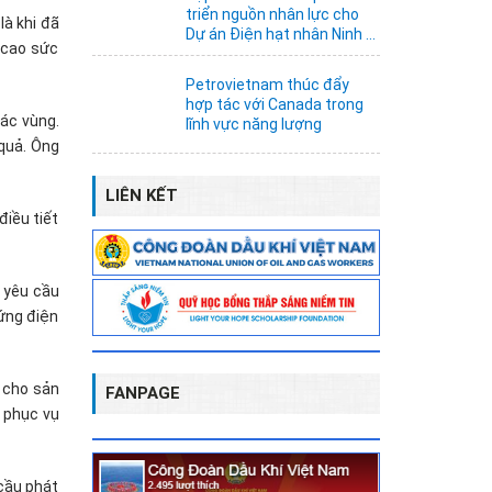
triển nguồn nhân lực cho
à khi đã
Dự án Điện hạt nhân Ninh ...
 cao sức
Petrovietnam thúc đẩy
hợp tác với Canada trong
các vùng.
lĩnh vực năng lượng
 quả. Ông
LIÊN KẾT
điều tiết
 yêu cầu
ứng điện
 cho sản
FANPAGE
n phục vụ
cầu phát